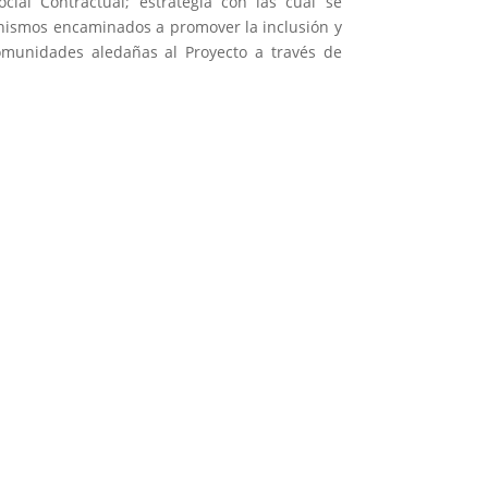
cial Contractual; estrategia con las cual se
nismos encaminados a promover la inclusión y
comunidades aledañas al Proyecto a través de